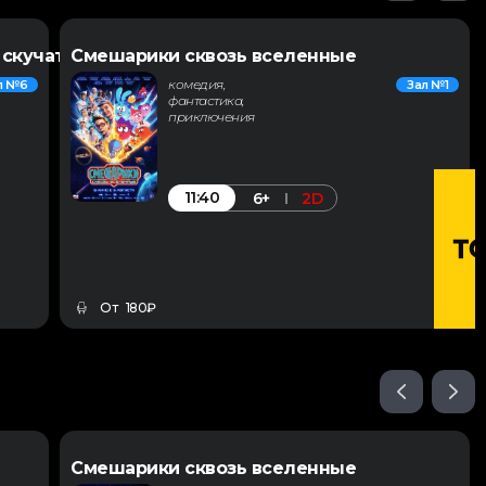
 скучать
Смешарики сквозь вселенные
комедия,
л №6
Зал №1
фантастика,
приключения
11:40
6+
2D
От 180₽
Смешарики сквозь вселенные