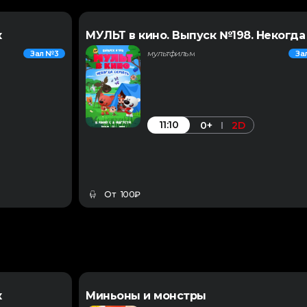
к
МУЛЬТ в кино. Выпуск №198. Некогда
мультфильм
Зал №3
За
11:10
0+
2D
От 100₽
к
Миньоны и монстры