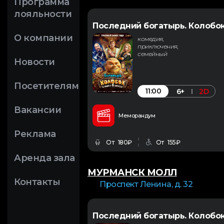
Программа
лояльности
Последний богатырь. Колобо
О компании
комедия,
приключения,
семейный
Новости
Посетителям
11:00
6+
2D
Вакансии
Меморандум
Реклама
От 180₽
От 155₽
Аренда зала
МУРМАНСК МОЛЛ
Контакты
Проспект Ленина, д. 32
Последний богатырь. Колобо