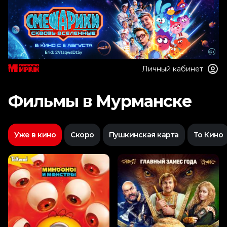
Личный кабинет
Фильмы в Мурманске
Уже в кино
Скоро
Пушкинская карта
То Кино