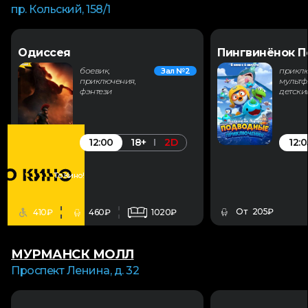
пр. Кольский, 158/1
Одиссея
боевик,
приклю
Зал №2
приключения,
мультф
фэнтези
детски
12:00
12:0
18+
2D
То Кино!
От 205₽
410₽
460₽
1020₽
МУРМАНСК МОЛЛ
Проспект Ленина, д. 32