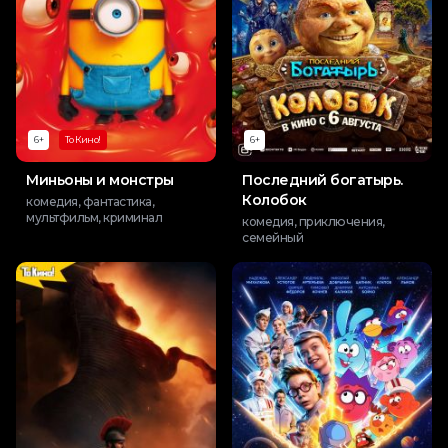
6+
То Кино!
6+
Миньоны и монстры
Последний богатырь.
Колобок
комедия, фантастика,
мультфильм, криминал
комедия, приключения,
семейный