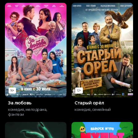
16+
12+
За любовь
Старый орёл
комедия, мелодрама,
комедия, семейный
фэнтези