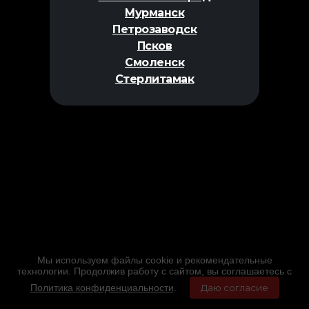
Мурманск
Петрозаводск
Псков
Смоленск
Стерлитамак
Мы используем файлы cookie и рекомендательные
технологии. Продолжив работу с сайтом, вы соглашаетесь с
Политика конфиденциальности
.
Даю согласие
Главная
Фильмы
Расписание
Меню