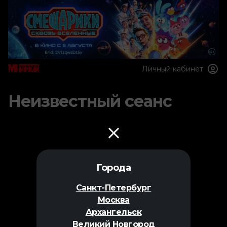
Личный кабинет
Неизвестный сеанс
Города
Санкт-Петербург
Москва
Архангельск
Великий Новгород