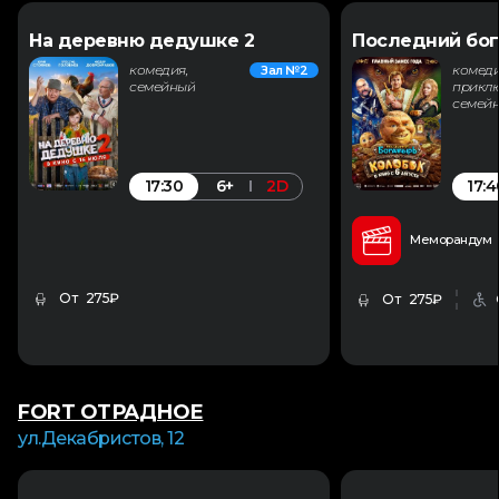
На деревню дедушке 2
Последний бог
комедия,
комеди
Зал №2
семейный
приклю
семей
17:30
17:4
6+
2D
Меморандум
От 275₽
От 275₽
FORT ОТРАДНОЕ
ул.Декабристов, 12