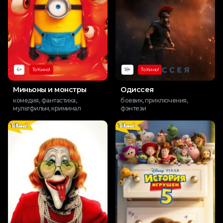
6+
То Кино!
18+
То Кино!
Миньоны и монстры
Одиссея
комедия, фантастика,
боевик, приключения,
мультфильм, криминал
фэнтези