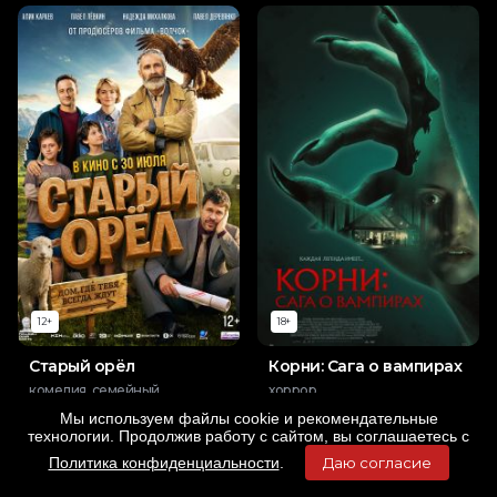
12+
18+
Старый орёл
Корни: Сага о вампирах
комедия, семейный
хоррор
Мы используем файлы cookie и рекомендательные
технологии. Продолжив работу с сайтом, вы соглашаетесь с
Политика конфиденциальности
.
Даю согласие
Главная
Фильмы
Расписание
Меню