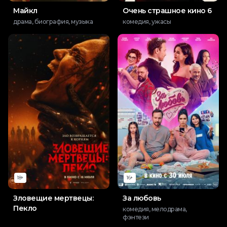
Майкл
Очень страшное кино 6
драма, биография, музыка
комедия, ужасы
18+
16+
Зловещие мертвецы:
За любовь
Пекло
комедия, мелодрама,
фэнтези