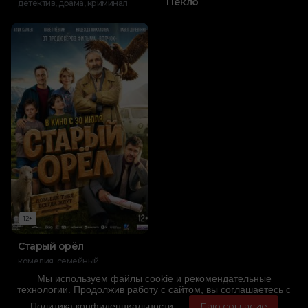
Пекло
детектив, драма, криминал
12+
Старый орёл
комедия, семейный
Мы используем файлы cookie и рекомендательные
технологии. Продолжив работу с сайтом, вы соглашаетесь с
Политика конфиденциальности
.
Даю согласие