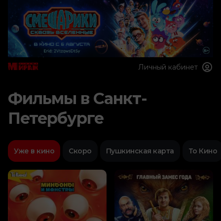
Личный кабинет
Фильмы в Санкт-
Петербурге
Уже в кино
Скоро
Пушкинская карта
То Кино