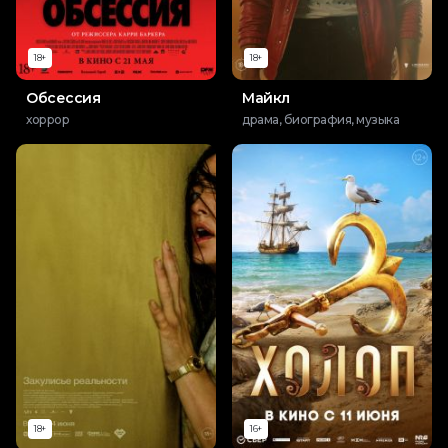
18+
18+
Обсессия
Майкл
хоррор
драма, биография, музыка
18+
16+